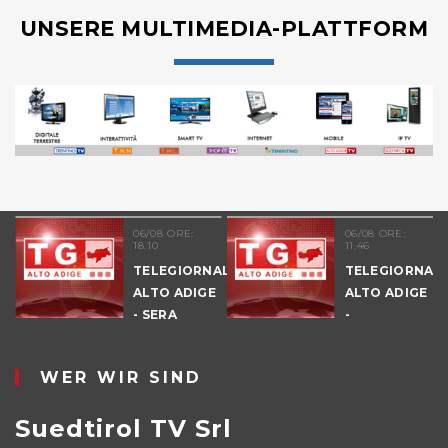
UNSERE MULTIMEDIA-PLATTFORM
06/08 ORE:
06/08 ORE:
18.10
11.46
TELEGIORNALE
TELEGIORNAL
ALTO ADIGE
ALTO ADIGE
E
- SERA
-
POMERIGGIO
WER WIR SIND
Suedtirol TV Srl