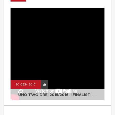
20 GEN 2017
UNO TWO DREI 2015/2016, I FINALISTI: CLASSE IV ALS ISTITUTO "DEGASPERI" BORGO VALSUGANA