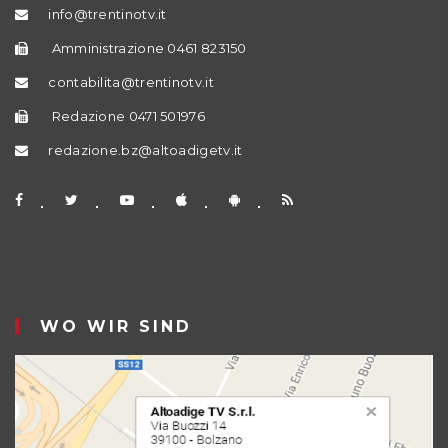
info@trentinotv.it
Amministrazione 0461 823150
contabilita@trentinotv.it
Redazione 0471 501976
redazione.bz@altoadigetv.it
WO WIR SIND