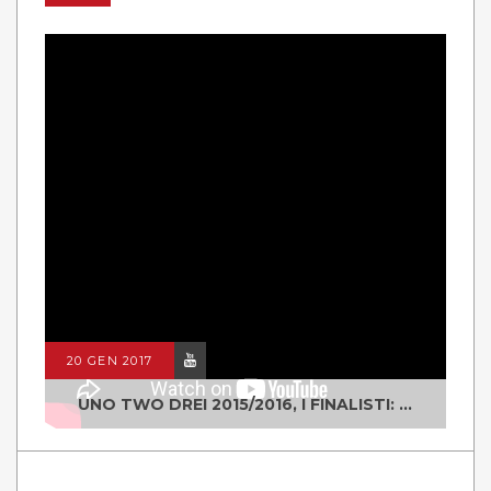
20 GEN 2017
UNO TWO DREI 2015/2016, I FINALISTI: CLASSE IV ALS ISTITUTO "DEGASPERI" BORGO VALSUGANA