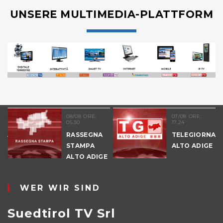
UNSERE MULTIMEDIA-PLATTFORM
08/08 ORE:
07/08 ORE:
05.30
17.24
NALE
RASSEGNA
TELEGIORNAL
E
STAMPA
ALTO ADIGE
ALTO ADIGE
IO
WER WIR SIND
Suedtirol TV Srl