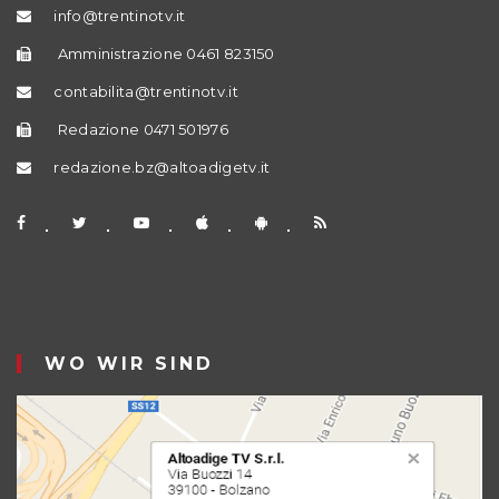
info@trentinotv.it
Amministrazione 0461 823150
contabilita@trentinotv.it
Redazione 0471 501976
redazione.bz@altoadigetv.it
WO WIR SIND