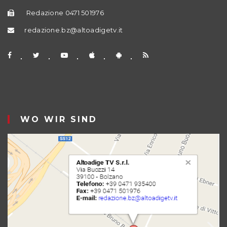
Redazione 0471 501976
redazione.bz@altoadigetv.it
WO WIR SIND