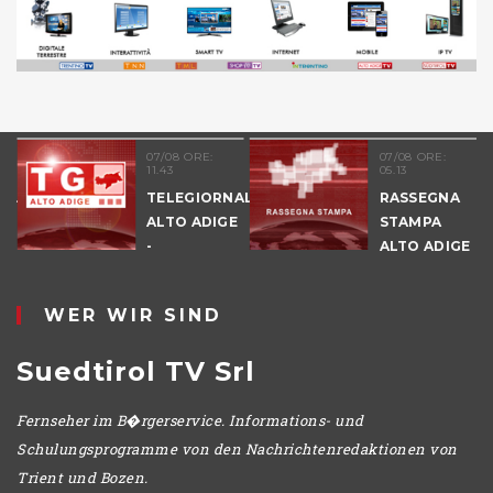
07/08 ORE:
07/08 ORE:
11.43
05.13
NALE
TELEGIORNALE
RASSEGNA
E
ALTO ADIGE
STAMPA
-
ALTO ADIGE
POMERIGGIO
WER WIR SIND
Suedtirol TV Srl
Fernseher im B�rgerservice. Informations- und
Schulungsprogramme von den Nachrichtenredaktionen von
Trient und Bozen.