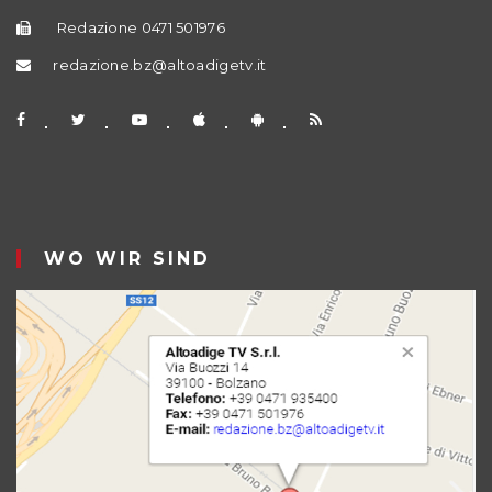
Redazione 0471 501976
redazione.bz@altoadigetv.it
WO WIR SIND