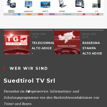
06/08 ORE:
06/08 ORE:
11.46
05.13
NALE
TELEGIORNALE
RASSEGNA
E
ALTO ADIGE
STAMPA
-
ALTO ADIGE
POMERIGGIO
WER WIR SIND
Suedtirol TV Srl
Fernseher im B�rgerservice. Informations- und
Schulungsprogramme von den Nachrichtenredaktionen von
Trient und Bozen.