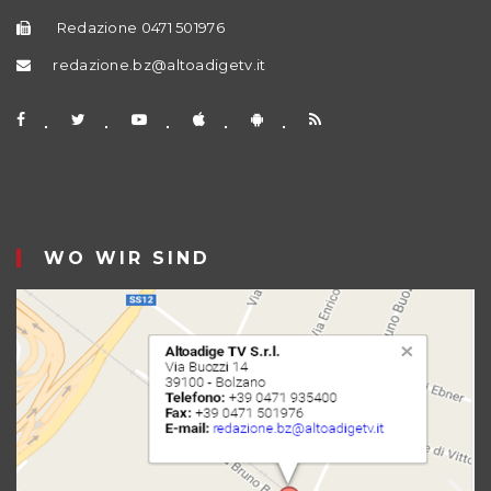
Redazione 0471 501976
redazione.bz@altoadigetv.it
WO WIR SIND