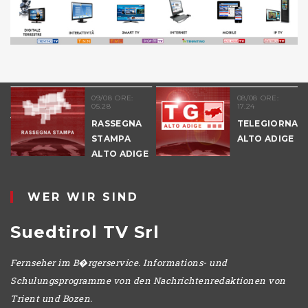
51
09/08 ORE:
08/08 ORE:
05.28
17.24
NALE
RASSEGNA
TELEGIORNAL
E
STAMPA
ALTO ADIGE
ALTO ADIGE
IO
WER WIR SIND
Suedtirol TV Srl
Fernseher im B�rgerservice. Informations- und
Schulungsprogramme von den Nachrichtenredaktionen von
Trient und Bozen.