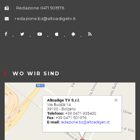
Redazione 0471 501976
redazione.bz@altoadigetv.it
WO WIR SIND