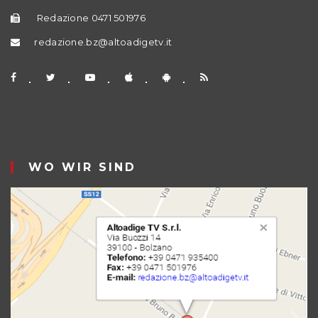
Redazione 0471 501976
redazione.bz@altoadigetv.it
WO WIR SIND