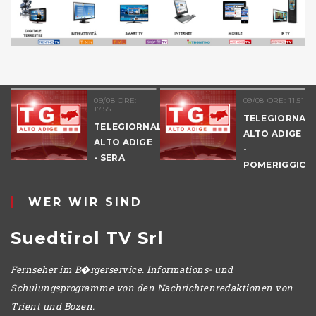
09/08 ORE:
09/08 ORE: 11.51
17.55
TELEGIORNAL
TELEGIORNALE
ALTO ADIGE
ALTO ADIGE
-
E
- SERA
POMERIGGIO
WER WIR SIND
Suedtirol TV Srl
Fernseher im B�rgerservice. Informations- und
Schulungsprogramme von den Nachrichtenredaktionen von
Trient und Bozen.