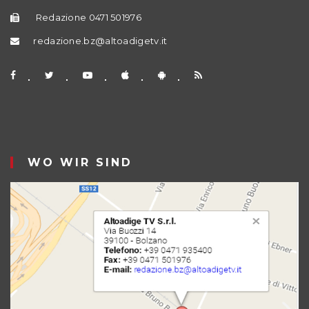
Redazione 0471 501976
redazione.bz@altoadigetv.it
WO WIR SIND