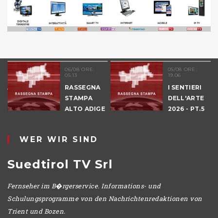
06/08 ORE:
05/08 ORE:
05.13
19.06
NALE
RASSEGNA
I SENTIERI
E
STAMPA
DELL'ARTE
ALTO ADIGE
2026 - PT.5
IO
DENNO
WER WIR SIND
Suedtirol TV Srl
Fernseher im B�rgerservice. Informations- und
Schulungsprogramme von den Nachrichtenredaktionen von
Trient und Bozen.