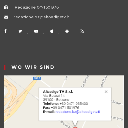
Redazione 0471 501976
redazione.bz@altoadigetv.it
WO WIR SIND