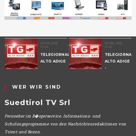
07/08 ORE:
07/08 ORE:
17.24
11.43
TELEGIORNALE
TELEGIORNAL
ALTO ADIGE
ALTO ADIGE
E
-
POMERIGGIO
WER WIR SIND
Suedtirol TV Srl
Fernseher im B�rgerservice. Informations- und
Schulungsprogramme von den Nachrichtenredaktionen von
Trient und Bozen.