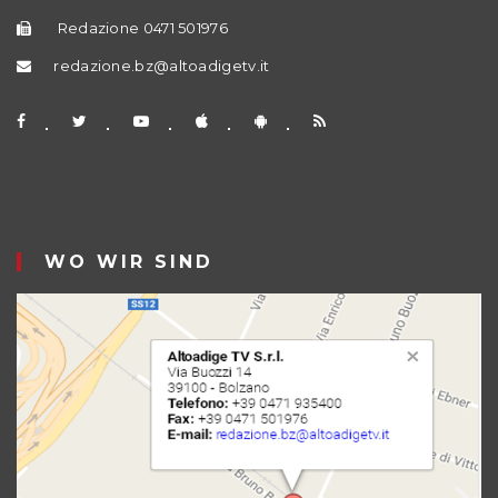
Redazione 0471 501976
redazione.bz@altoadigetv.it
WO WIR SIND